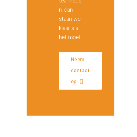
teamlede
n, dan
staan we
klaar als
het moet.
Neem
contact
op