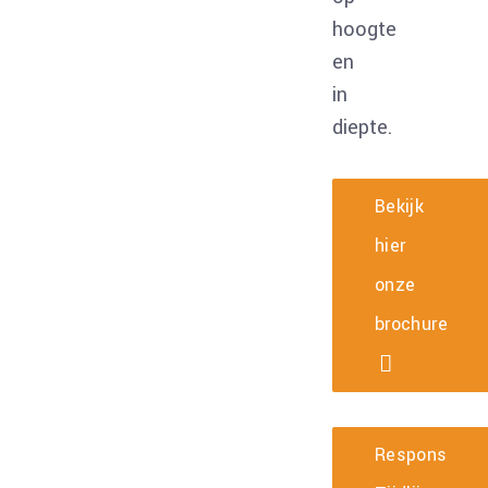
hoogte
en
in
diepte.
Bekijk
hier
onze
brochure
Respons