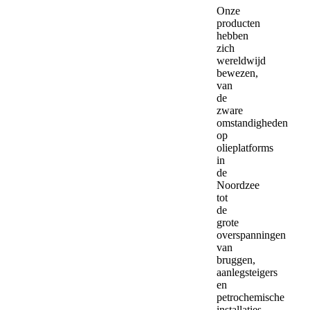
Onze
producten
hebben
zich
wereldwijd
bewezen,
van
de
zware
omstandigheden
op
olieplatforms
in
de
Noordzee
tot
de
grote
overspanningen
van
bruggen,
aanlegsteigers
en
petrochemische
installaties.