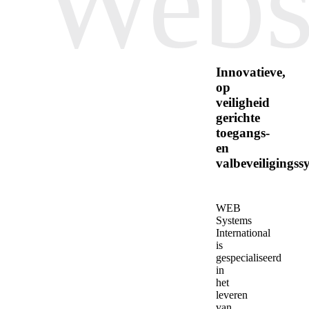
Webs
Innovatieve,
op
veiligheid
gerichte
toegangs-
en
valbeveiligingss
WEB
Systems
International
is
gespecialiseerd
in
het
leveren
van