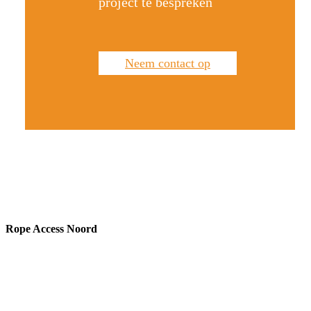
project te bespreken
Neem contact op
Rope Access Noord
Experts in technische hoogteredding
en -werkzaamheden.
“We hangen dagelijks in de touwen”