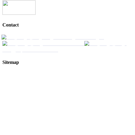
Contact
Ulgersmaweg 6 Groningen
+31 505 290 857
info@ropeaccessnoord.nl
Sitemap
Home
Rope Access
Rope Rescue
Training
Inspecties
Offshore Wind Solutions
Nieuws