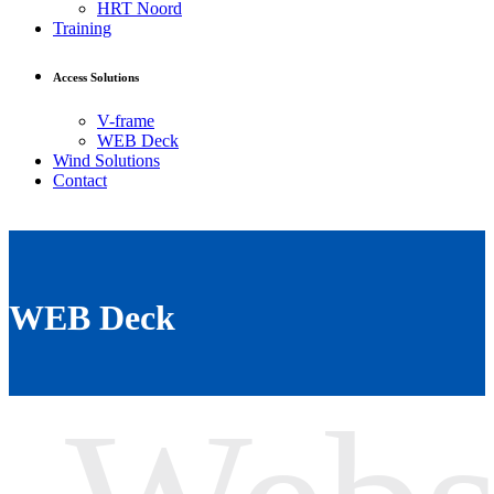
HRT Noord
Training
Access Solutions
V-frame
WEB Deck
Wind Solutions
Contact
WEB Deck