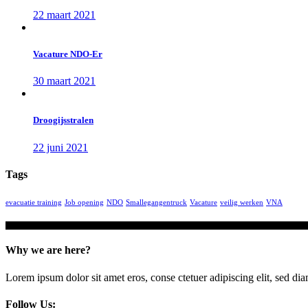
22 maart 2021
Vacature NDO-Er
30 maart 2021
Droogijsstralen
22 juni 2021
Tags
evacuatie training
Job opening
NDO
Smallegangentruck
Vacature
veilig werken
VNA
Why we are here?
Lorem ipsum dolor sit amet eros, conse ctetuer adipiscing elit, sed di
Follow Us: